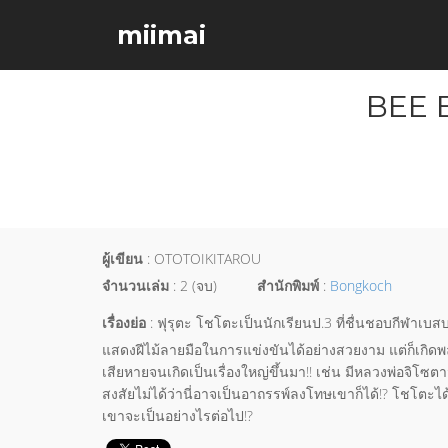
miimai
BEE 
ผู้เขียน
: OTOTOIKITAROU
จำนวนเล่ม
: 2 (จบ)
สำนักพิมพ์
:
Bongkoch
เรื่องย่อ
: ฟุรุตะ โชโตะเป็นนักเรียนป.3 ที่ชื่นชอบกีฬาเบส
แสดงฝีไม้ลายมือในการแข่งขันได้อย่างสวยงาม แต่ก็เกิ
เสียหายจนเกิดเป็นเรื่องใหญ่ขึ้นมา!! เช่น มีหลวงพ่อจิ
สงสัยไม่ได้ว่านี่อาจเป็นอาถรรพ์ลงโทษเขาก็ได้!? โชโตะได
เขาจะเป็นอย่างไรต่อไป!?