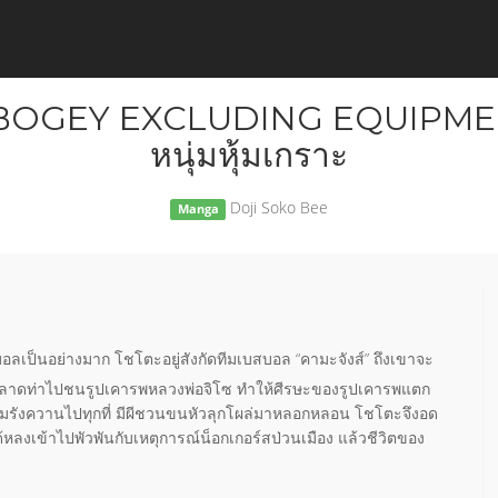
BOGEY EXCLUDING EQUIPMEN
หนุ่มหุ้มเกราะ
Doji Soko Bee
Manga
บอลเป็นอย่างมาก โชโตะอยู่สังกัดทีมเบสบอล “คามะจังส์” ถึงเขาจะ
ดพลาดท่าไปชนรูปเคารพหลวงพ่อจิโซ ทำให้ศีรษะของรูปเคารพแตก
โซตามรังควานไปทุกที่ มีผีชวนขนหัวลุกโผล่มาหลอกหลอน โชโตะจึงอด
้หลงเข้าไปพัวพันกับเหตุการณ์น็อกเกอร์สป่วนเมือง แล้วชีวิตของ