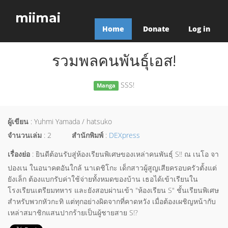
miimai
Home
Donate
Log in
รวมพลคนพันธุ์เอส!
SSS!
Manga
ผู้เขียน
: Yuhmi Yamada / hatsuko
จำนวนเล่ม
: 2
สำนักพิมพ์
:
DEXpress
เรื่องย่อ
: ยินดีต้อนรับสู่ห้องเรียนพิเศษของเหล่าคนพันธุ์ S!! ณ เนโอ จา
ปองเน ในอนาคตอันใกล้ นาเดชิโกะ เด็กสาวผู้สูญเสียครอบครัวตั้งแต่
ยังเล็ก ต้องแบกรับค่าใช้จ่ายทั้งหมดของบ้าน เธอได้เข้าเรียนใน
โรงเรียนเตรียมทหาร และยังสอบผ่านเข้า "ห้องเรียน S" ชั้นเรียนพิเศษ
สำหรับพวกหัวกะทิ แต่ทุกอย่างผิดจากที่คาดหวัง เมื่อต้องเผชิญหน้ากับ
เหล่าสมาชิกแสนปากร้ายเป็นผู้ชายสาย S!?