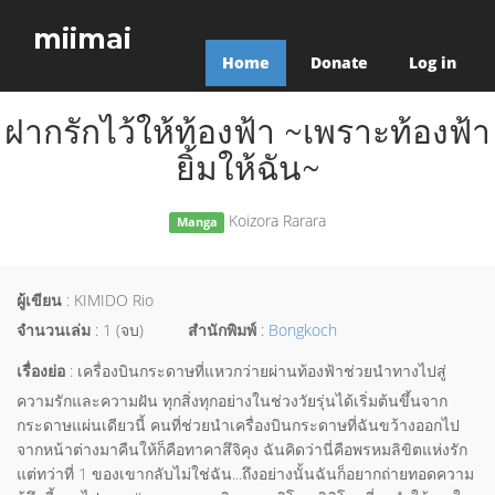
miimai
Home
Donate
Log in
ฝากรักไว้ให้ท้องฟ้า ~เพราะท้องฟ้า
ยิ้มให้ฉัน~
Koizora Rarara
Manga
ผู้เขียน
: KIMIDO Rio
จำนวนเล่ม
: 1 (จบ)
สำนักพิมพ์
:
Bongkoch
เรื่องย่อ
: เครื่องบินกระดาษที่แหวกว่ายผ่านท้องฟ้าช่วยนำทางไปสู่
ความรักและความฝัน ทุกสิ่งทุกอย่างในช่วงวัยรุ่นได้เริ่มต้นขึ้นจาก
กระดาษแผ่นเดียวนี้ คนที่ช่วยนำเครื่องบินกระดาษที่ฉันขว้างออกไป
จากหน้าต่างมาคืนให้ก็คือทาคาสึจิคุง ฉันคิดว่านี่คือพรหมลิขิตแห่งรัก
แต่ทว่าที่ 1 ของเขากลับไม่ใช่ฉัน...ถึงอย่างนั้นฉันก็อยากถ่ายทอดความ