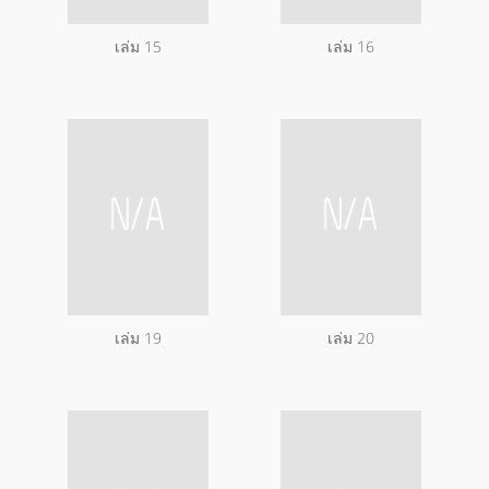
เล่ม 15
เล่ม 16
เล่ม 19
เล่ม 20