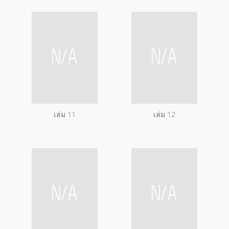
เล่ม 11
เล่ม 12