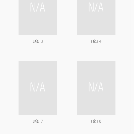
เล่ม 3
เล่ม 4
เล่ม 7
เล่ม 8