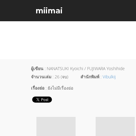
miimai
ผู้เขียน
: NANATSUKI Kyoichi / FUJIWARA Yoshihide
จำนวนเล่ม
: 26 (จบ)
สำนักพิมพ์
:
Vibulkij
เรื่องย่อ
: ยังไม่มีเรื่องย่อ