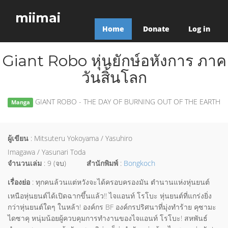
miimai
Home
Donate
Log in
Giant Robo หุ่นยักษ์อหังการ ภาค
วันสิ้นโลก
GIANT ROBO - THE DAY OF BURNING OUT OF THE EARTH
Manga
ผู้เขียน
: Mitsuteru Yokoyama / Yasuhiro
Imagawa / Yasunari Toda
จำนวนเล่ม
: 9 (จบ)
สำนักพิมพ์
:
Bongkoch
เรื่องย่อ
: ทุกคนล้วนแต่หวังจะได้ครอบครองมัน ตำนานแห่งหุ่นยนต์
เหนือหุ่นยนต์ได้เปิดฉากขึ้นแล้ว!! ไจแอนท์ โรโบะ หุ่นยนต์ที่แกร่งยิ่ง
กว่าหุ่นยนต์ใดๆ ในหล้า! องค์กร BF องค์กรปริศนาที่มุ่งทำร้าย คุซามะ
ไดซาคุ หนุ่มน้อยผู้ควบคุมการทำงานของไจแอนท์ โรโบะ! สหพันธ์