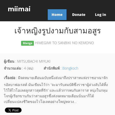
miimai
Home
Donate
Log in
เจ้าหญิงรูปงามกับสามอสูร
HIMEGIMI TO SANBIKI NO KEMONO
Manga
ผู้เขียน
: MITSUBACHI MIYUKI
จำนวนเล่ม
: 4 (จบ)
สำนักพิมพ์
:
Bongkoch
เรื่องย่อ
: มีจดหมายเตือนฉบับหนึ่งส่งมาถึงปราสาทแห่งราชอาณาจัก
รอัลบาฟอเรสต์ มันเขียนไว้ว่า “จะมารับสมบัติซึ่งราชาผู้ล่วงลับได้ทิ้ง
ไว้ให้ไวโอเลตลูกสาวสุดที่รัก” และแล้วการพบกับคาราส หนุ่งในกลุม
โจรผู้เรียกขานกันว่าสามอสูรซึ่งส่งจดหมายเตือนนั่นมาก็ได้
เปลี่ยนแปลงชีวิตของไวโอเลตอย่างใหญ่หลวง…