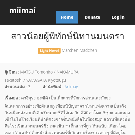
miimai
Home
Donate
Log in
สาวน้อยผู้พิทักษ์นิทานมนตรา
Märchen Mädchen
Light Novel
ผู้เขียน
: MATSU Tomohiro / NAKAMURA
Takatoshi / YAMAGATA Kiyotsugu
จำนวนเล่ม
: 3
สำนักพิมพ์
:
Animag
เรื่องย่อ
: คางิมุระ ฮะซึคิ เป็นเด็กสาวที่รักการอ่านและมักจะ
จินตนาการอย่างเพ้อฝันสุดกู่ เพื่อหนีปัญหาจากโลกแห่งความเป็นจริง
วันหนึ่งหลังจากที่เลิกเรียน ฮะซึคิได้เจอกับ สึจิมิคาโดะ ชิซุกะ และหลง
เข้าไปในโรงเรียนที่น่าพิศวงจากชั้นหนังสือในห้องสมุด สถานที่แห่งนั้น
คือโรงเรียนเวทมนตร์ซึ่ง เมดเชิน = เด็กสาวที่ถูก ‘ต้นฉบับ’ เลือก โดย
เหล่า ‘ต้นฉบับ’ คือหนังสือเวทมนตร์ที่เกิดจากเรื่องราวต่างๆ ที่มีอยู่ใน