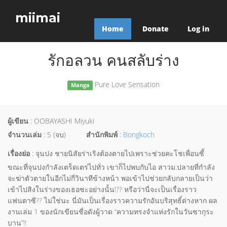
miimai
Home
Donate
Log in
รักอลวน คนสลับร่าง
Pure Love Sensation
Manga
ผู้เขียน
: OOBAYASHI Miyuki
จำนวนเล่ม
: 5 (จบ)
สำนักพิมพ์
:
Bongkoch
เรื่องย่อ
: จุนปง ชายนิสัยร่าเริงต้องตายไปเพราะช่วยคะโชเพื่อนซี้
ขณะที่จุนปงกำลังเตร็ดเตร่ไปทั่ว เขาก็ไปพบกับไอ สาวม.ปลายที่กำลัง
จะฆ่าตัวตายในอีกไม่กี่วินาทีข้างหน้า พอเข้าไปช่วยกลับกลายเป็นว่า
เข้าไปสิงในร่างของเธอซะอย่างนั้น!?? หรือว่านี่จะเป็นเรื่องราว
แฟนตาซี?? ไม่ใช่นะ นี่มันเป็นเรื่องราวความรักอันบริสุทธิ์ต่างหาก ผล
งานเล่ม 1 ของนักเขียนชื่อดังผู้วาด “ความทรงจำแห่งรักในวันซากุระ
บาน”!!