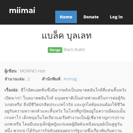
miimai
Home
Donate
Log in
แบล็ค บุลเลท
Black Bullet
Manga
ผู้เขียน
: MORINO Hon
จำนวนเล่ม
: 2
สำนักพิมพ์
:
Animag
เรื่องย่อ
: ฮีโรอิคแอคชั่นซึ่งมีฉากหลังเป็นอนาคตอันใกล้ที่แสนสิ้นหวัง
เปิดฉาก!!! ในอนาคตอันใกล้ มนุษยชาติเป็นฝ่ายพ่ายแพ้ในการต่อสู้กับ
‘แกสเทรีย’ สิ่งมีชีวิตปรสิตประเภทไวรัส และถูกไล่ต้อนจนต้องใช้ชีวิต
อยู่กับความหวาดกลัวและสิ้นหวัง ในโลกที่ถูกปิดอยู่ในความมืดมนนั้น
เรนทาโร่ เด็กหนุ่มในโตเกียวแอเรียทำงานเป็นผู้เชี่ยวชาญการปราบ
แกสเทรีย โดยมีเอนจุเด็กผู้หญิงแก่แดดผู้มีพลังเหนือมนุษย์เป็นคู่หูวัน
หนึ่ง พวกเขาได้รับภารกิจลับสุดยอดจากรัฐบาลซึ่งเกี่ยวพันกับความ