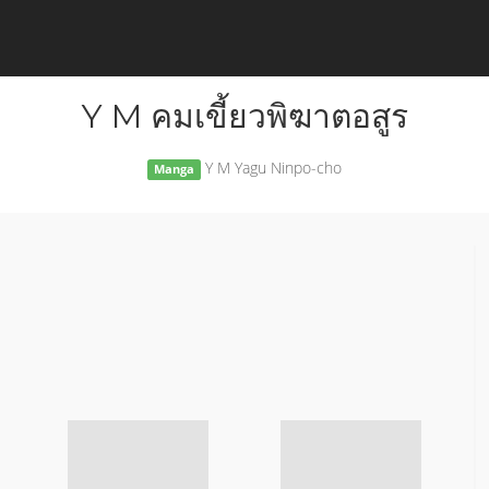
Y M คมเขี้ยวพิฆาตอสูร
Y M Yagu Ninpo-cho
Manga