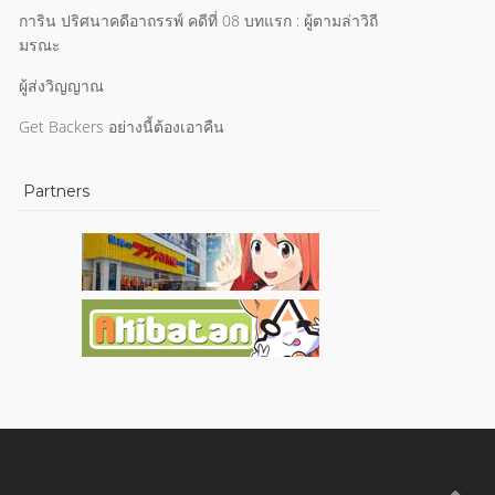
การิน ปริศนาคดีอาถรรพ์ คดีที่ 08 บทแรก : ผู้ตามล่าวิถี
มรณะ
ผู้ส่งวิญญาณ
Get Backers อย่างนี้ต้องเอาคืน
Partners