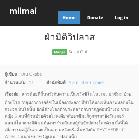
miimai
Home
Donate
Log in
ฝ่ามิติวิปลาส
Sekai Oni
Manga
ผู้เขียน
: Uru Okabe
จำนวนเล่ม
: 11
สำนักพิมพ์
:
Siam Inter Comics
เรื่องย่อ
: สาวน้อยที่สิ้นหวังกับความเป็นจริงชิโนโนะเมะ อาซึมะ ป่วย
ด้วยโรค "กลุ่มอาการอลิซในเมืองกระจก" ที่ทำให้มองเห็นภาพหลอนใน
กระจก ทันใดนั้น ยักษ์ต่างโลกตัวประหลาดก็ปรากฏต่อหน้าเธอ ชาย
หญิง 6 คนที่ล้วนป่วยด้วยโรคเดียวกับอาซึมะก็ถูกพามายังวันเดอร์
แลนด์โลกต่างมิติ จนต้องมาร่วมกันต่อสู้กับยักษ์ต่างโลกด้วย สิ่งที่ได้
เมื่อการต่อสู้สิ้นสุดจะเป็นความหวังหรือสิ้นหวังกัน PHYCHEDELIC
WORLD แนวเขย่าขวัญเล่ม 1 ปลดผนึก