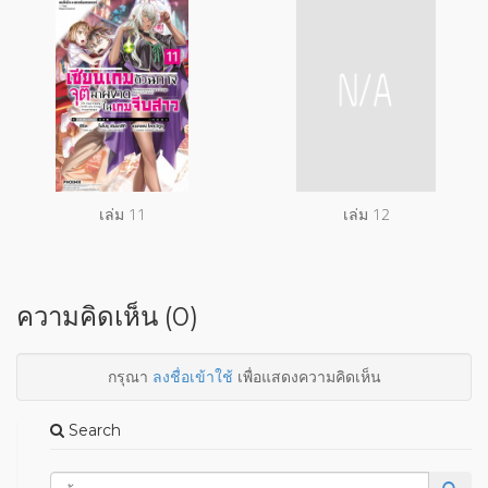
เล่ม 11
เล่ม 12
ความคิดเห็น (0)
กรุณา
ลงชื่อเข้าใช้
เพื่อแสดงความคิดเห็น
Search