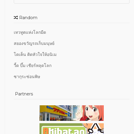
Random
เทวทูตแห่งโลกมืด
สยองขวัญรถเก็บมนุษย์
โดเค็น ติดหัวใจให้อนิเม
วี้ด บึ้ม เชียร์หลุดโลก
ซากุระซ่อนพิษ
Partners