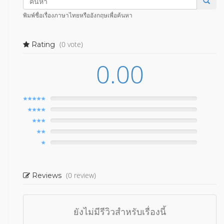
พิมพ์ชื่อเรื่องภาษาไทยหรืออังกฤษเพื่อค้นหา
(0 vote)
Rating
0.00
(0 review)
Reviews
ยังไม่มีรีวิวสำหรับเรื่องนี้