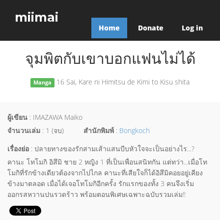
miimai
Home
Donate
Log in
จุมพิตกับเขาบอกแฟนไม่ได้
16 Sai, Kare ni Himitsu de Kimi to Kisu shita
Manga
ผู้เขียน
: IMAZAWA Maiko
จำนวนเล่ม
: 1 (จบ)
สำนักพิมพ์
:
Bongkoch
เรื่องย่อ
: ปลายทางของรักสามเส้าแสนบีบหัวใจจะเป็นอย่างไร...?
คานะ โทโมกิ อิสึมิ ชาย 2 หญิง 1 ที่เป็นเพื่อนสนิทกัน แต่ทว่า...เมื่อโท
โมกิที่รักข้างเดียวต้องจากไปไกล คานะที่เสียใจก็ได้อิสึมิคอยอยู่เคียง
ข้างมาตลอด เมื่อได้เจอโทโมกิอีกครั้ง รักแรกของทั้ง 3 คนจึงเริ่ม
ออกรสหวานปนรวดร้าว พร้อมตอนพิเศษเฉพาะฉบับรวมเล่ม!!