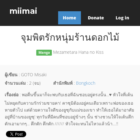
miimai
Home
Donate
Log in
จุมพิตรักหนุ่มร้านดอกไม้
Mezametara Hana no Kiss
Manga
ผู้เขียน
: GOTO Misaki
จำนวนเล่ม
: 2 (จบ)
สำนักพิมพ์
:
Bongkoch
เรื่องย่อ
: พอตื่นขึ้นมาก็จะพบกับเธอที่ฉันชอบอยู่ตรงนั้น...♥ หัวใจที่เต้น
ไม่หยุดกับความรักร่วมชายคา! คาซุมิต้องอยู่คนเดียวเพราะพ่อของเธอ
หายตัวไป แต่ด้วยความใจดีของยูซุกับแม่ของเขา ทำให้เธอได้มาอาศัย
อยู่ที่บ้านของยูซุ! ทุกวันที่มีคนที่ชอบอยู่ข้างๆ นั้น ช่างชวนให้ใจเต้นตึก
ตักเอามากๆ... ตึกตัก ตึกตัก ////// หัวใจจะทนไม่ไหวแล้วน้า....!!