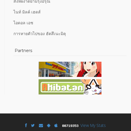
สิงห์ผงาดยามรุ่งอรุณ
ไนท์ มิลค์ เฮดส์
ไอดอล เอช
การหายตัวไปของ ฮัตสึเนะมิคุ
Partners
View My Stats