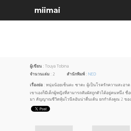
miimai
ผู้เขียน
: Touya Tobina
จำนวนเล่ม
: 2
สำนักพิมพ์
:
NED
เรื่องย่อ
: หนุ่มน้อยเซ็นดะ ซาตะ ผู้เป็นโรครักความสะอาด
เขาเองก็มีเด็กผู้หญิงที่สามารถสัมผัสถูกตัวได้อยู่คนหนึ่ง ชื
มา สัญญาณชีวิตหุ้มไวนีลอันน่าตื่นเต้น ยกกำลังคูณ 2 ของซา