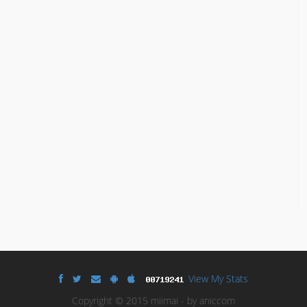
View My Stats
Copyright © 2015 miimai - by aniccom