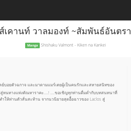
ส์เคานท์ วาลมองท์ ~สัมพันธ์อันตร
Shishaku Valmont - Kiken na Kankei
Manga
 เพลย์บอยตัวฉกาจ และมาดามแมร์เตยผู้เป็นคนรักและสหายสนิทของ
สู่หนทางแห่งตัณหาราคะ.....! .....ขอเชิญทุกท่านดื่มด่ำกับบทสนทนาที่
ำให้ท่านตัวสั่นสะท้าน จากนวนิยายสุดอื้อฉาวของ Laclos สู่