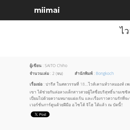
miimai
ไว
ผู้เขียน
: SAITO Chiho
จำนวนเล่ม
: 2 (จบ)
สำนักพิมพ์
:
Bongkoch
เรื่องย่อ
: ปารีส ในศตวรรษที่ 18....ไวส์เคานท์วาลมองท์
เขา ได้ช่วยกันล่อลวงเด็กสาวสวยผู้ใสซื่อบริสุทธิ์นามเซซิล
เปี่ยมไปด้วยความหมายแฝงเร้น และเรื่องราวความรักที่จะท
เวอร์ชั่นการ์ตูนด้วยฝีมือ อ.ไซโต้ จิโฮ ได้แล้ว ณ บัดนี้!!