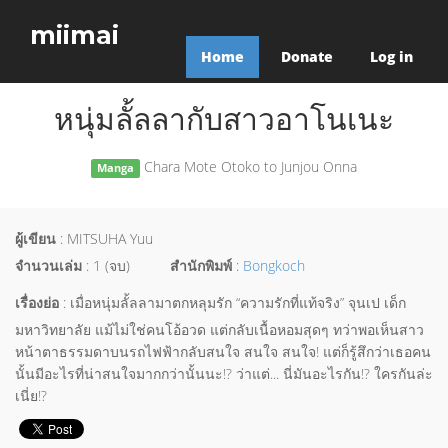
miimai
Home
Donate
Log in
หนุ่มลั้ลลากับสาวอาโนเนะ
Chara Mote Otoko to Junjou Onna
Manga
ผู้เขียน
: MITSUHA Yuu
จำนวนเล่ม
: 1 (จบ)
สำนักพิมพ์
:
Bongkoch
เรื่องย่อ
: เมื่อหนุ่มลั้ลลามาตกหลุมรัก “ความรักที่แท้จริง” จุนเป เด็ก
มหาวิทยาลัย แม้ไม่ใช่คนโอ้อวด แต่กลับเนื้อหอมสุดๆ ทว่าพอเห็นสาว
หน้าตาธรรมดาบนรถไฟฟ้ากลับสนใจ สนใจ สนใจ! แต่ก็รู้สึกว่าเธอคน
นั้นมีอะไรที่น่าสนใจมากกว่านั้นนะ!? ว่าแต่... นี่มันอะไรกัน!? ใครกันล่ะ
เนี่ย!?