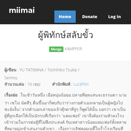
miimai
Home
Donate
Log in
ผู้พิทักษ์สลับขั้ว
KAMPFER
Manga
ผู้เขียน
: YU TATIBANA / Toshihiko Tsukiji /
Senmu
จำนวนเล่ม
: 10 (จบ)
สำนักพิมพ์
:
LuckPim
เรื่องย่อ
: ในเช้าวันหนึ่ง เมื่อหนุ่มน้อยม.ปลายที่สุดแสนจะธรรมดา นาม
ว่า เซโน่ นัตสึรุ ตื่นขึ้นมาก็พบกับว่าร่างกายตัวเองกลายเป็นผู้หญิงไป
ซะยังงั้น!! จากคำบอกเล่าของเจ้าตุ๊กตาที่จู่ๆ ก็พูดได้นั้น บอกว่า เขาเป็น
ผู้ที่ถูกเลือกให้เป็นนักรบที่เรียกว่า “แคมเฟอร์” เขาจึงต้องร่วมหัวลงโรง
เข้าร่วมในการต่อสู้ที่ไม่พึงประสงค์ กับเหล่าสาวน้อยแคมเฟอร์ทั้งหลาย
ที่หมายมุ่งเข้าเล่นงานตัวเขา… เรื่องราวเลิฟคอมเมดี้ในรั้วโรงเรียนที่