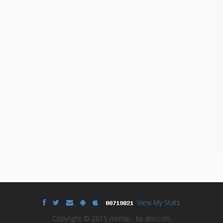
View My Stats
Copyright © 2015 miimai - by aniccom