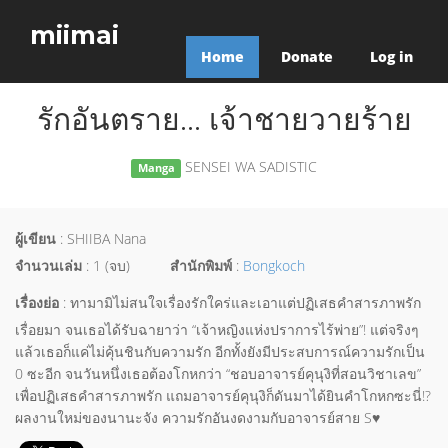
miimai
Home
Donate
Log in
รักอันตราย... เจ้าชายวายร้าย
SENSEI WA SADISTIC
Manga
ผู้เขียน
: SHIIBA Nana
จำนวนเล่ม
: 1 (จบ)
สำนักพิมพ์
:
Bongkoch
เรื่องย่อ
: ทามามิไม่สนใจเรื่องรักใคร่และเอาแต่ปฏิเสธคำสารภาพรัก
เรื่อยมา จนเธอได้รับฉายาว่า “เจ้าหญิงแห่งปราการไร้พ่าย”! แต่จริงๆ
แล้วเธอก็แค่ไม่คุ้นชินกับความรัก อีกทั้งยังมีประสบการณ์ความรักเป็น
0 ซะอีก จนวันหนึ่งเธอต้องโกหกว่า “ชอบอาจารย์คุนุงิที่สอนวิชาเลข”
เพื่อปฏิเสธคำสารภาพรัก แถมอาจารย์คุนุงิก็ดันมาได้ยินคำโกหกซะนี่!?
ผลงานใหม่ของนานะจัง ความรักอันงดงามกับอาจารย์สาย S♥