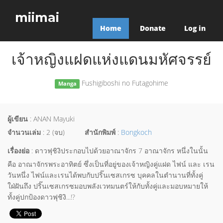
miimai
Home
Donate
Log in
เจ้าหญิงแฝดแห่งแดนมหัศจรรย์
Fushigiboshi no Futagohime
Manga
ผู้เขียน
: ANAN Mayuki
จำนวนเล่ม
: 2 (จบ)
สำนักพิมพ์
:
Bongkoch
เรื่องย่อ
: ดาวฟุชิงิประกอบไปด้วยอาณาจักร 7 อาณาจักร หนึ่งในนั้น
คือ อาณาจักรพระอาทิตย์ ซึ่งเป็นที่อยู่ของเจ้าหญิงคู่แฝด ไฟน์ และ เรน
วันหนึ่ง ไฟน์และเรนได้พบกับปริ๊นเซสเกรซ บุคคลในตำนานที่ทั้งคู่
ใฝ่ฝันถึง ปริ๊นเซสเกรซมอบพลังเวทมนตร์ให้กับทั้งคู่และมอบหมายให้
ทั้งคู่ปกป้องดาวฟุชิงิ...!?