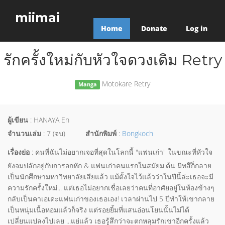
miimai
Home
Donate
Log in
รักครั้งใหม่กับหัวใจดวงเดิม Retry
Motokare Retry
Manga
ผู้เขียน
: HANAYA En
จำนวนเล่ม
: 7 (จบ)
สำนักพิมพ์
:
Bongkoch
เรื่องย่อ
: คนที่ฉันไม่อยากเจอที่สุดในโลกนี้ "แฟนเก่า" ในขณะที่หัวใจ
ยังจมปลักอยู่กับการอกหัก & แฟนเก่าคนแรกในสมัยม.ต้น มิทสึก็กลาย
เป็นนักศึกษามหาวิทยาลัยเสียแล้ว แม้ตั้งใจไว้แล้วว่าในปีนี้ล่ะเธอจะมี
ความรักครั้งใหม่... แต่เธอไม่อยากเชื่อเลยว่าคนที่อาศัยอยู่ในห้องข้างๆ
กลับเป็นคาเอเดะแฟนเก่าของเธอเอง! เวลาผ่านไป 5 ปีทำให้เขากลาย
เป็นหนุ่มเนื้อหอมแล้วก็จริง แต่รอยยิ้มที่แสนอ่อนโยนนั้นไม่ได้
เปลี่ยนแปลงไปเลย ...แย่แล้ว เธอรู้สึกว่าจะตกหลุมรักเขาอีกครั้งแล้ว