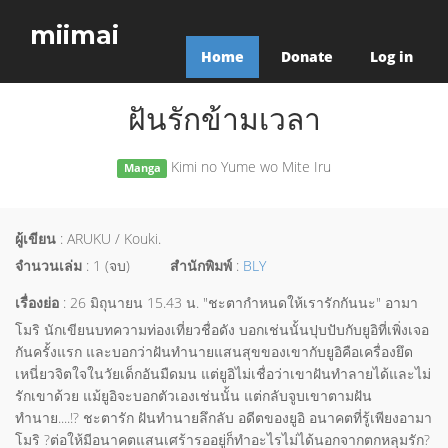
miimai
Home
Donate
Log in
ฝันรักข้ามเวลา
Kimi no Yume wo Mite Iru
Manga
ผู้เขียน
: ARUKU / Kouki.
จำนวนเล่ม
: 1 (จบ)
สำนักพิมพ์
:
BLY
เรื่องย่อ
: 26 มิถุนายน 15.43 น. "ชะตากำหนดให้เรารักกันนะ" อามา
โมริ นักเขียนบทความท่องเที่ยวชื่อดัง บอกเช่นนั้นปุบปับกับยูอิที่เพิ่งเจอ
กันครั้งแรก และบอกว่าฝันทำนายแสนสุขของเขากับยูอิคือเครื่องยึด
เหนี่ยวจิตใจในวัยเด็กอันมืดมน แต่ยูอิไม่เชื่อว่าเขาฝันทำลายได้และไม่
รักเขาด้วย แม้ยูอิจะบอกตัวเองเช่นนั้น แต่กลับจูบเขาตามฝัน
ทำนาย....!? ชะตารัก ฝันทำนายลึกลับ อดีตของยูอิ อนาคตที่รู้เพียงอามา
โมริ ?ต่อให้มีอนาคตแสนเศร้ารออยู่ก็ทำอะไรไม่ได้นอกจากตกหลุมรัก?