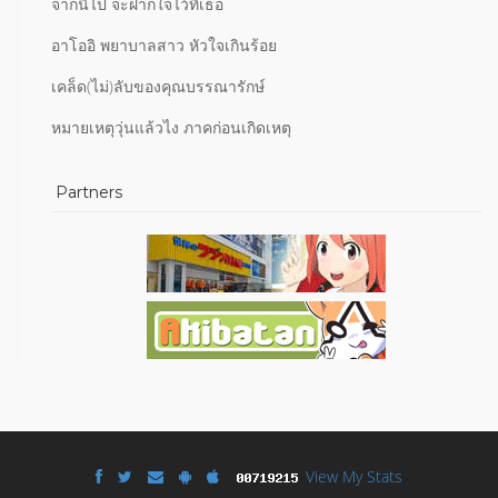
จากนี้ไป จะฝากใจไว้ที่เธอ
อาโออิ พยาบาลสาว หัวใจเกินร้อย
เคล็ด(ไม่)ลับของคุณบรรณารักษ์
หมายเหตุวุ่นแล้วไง ภาคก่อนเกิดเหตุ
Partners
View My Stats