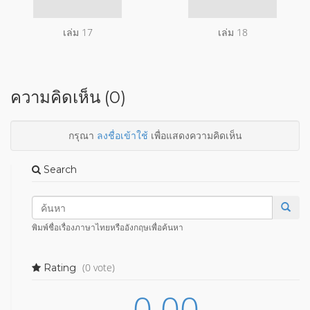
เล่ม 17
เล่ม 18
ความคิดเห็น (0)
กรุณา
ลงชื่อเข้าใช้
เพื่อแสดงความคิดเห็น
Search
พิมพ์ชื่อเรื่องภาษาไทยหรืออังกฤษเพื่อค้นหา
(0 vote)
Rating
0.00