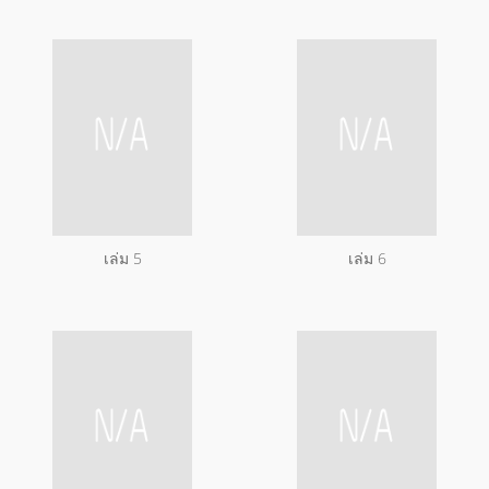
เล่ม 5
เล่ม 6