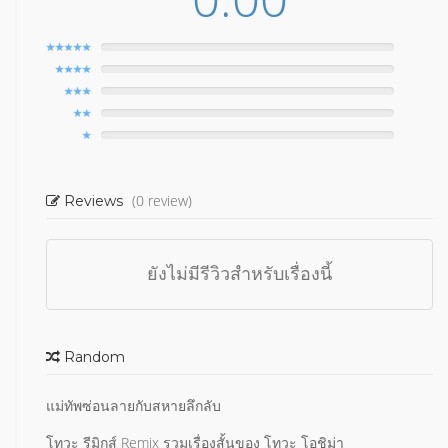
(0 review)
Reviews
ยังไม่มีรีวิวสำหรับเรื่องนี้
Random
แม่ทัพซ่อนลายกับสหายลึกลับ
โทวะ รีมิกส์ Remix รวมเรื่องสั้นของ โทวะ โอชิม่า