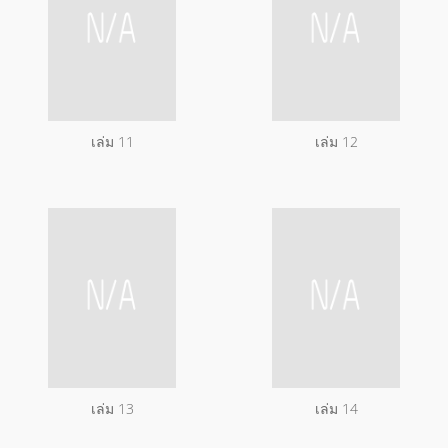
เล่ม 11
เล่ม 12
เล่ม 13
เล่ม 14