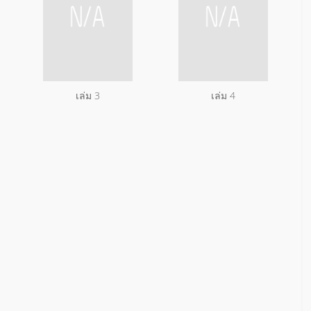
เล่ม 3
เล่ม 4