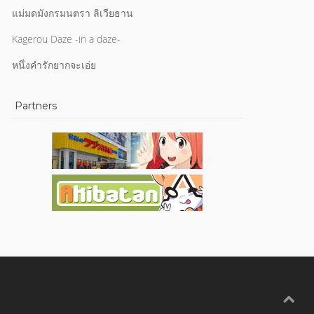
แม่มดมังกรมนตรา ลิเวียธาน
Kagerou Daze -in a daze-
หนึ่งคำรักยากจะเอ่ย
Partners