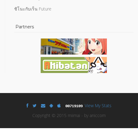
ชิโนะกับเร็น Future
Partners
View My Stats
Copyright © 2015 miimai - by aniccom