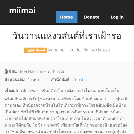
miimai
Home
Donate
Log in
วันวานแห่งวสันต์ที่เราเฝ้ารอ
Kinou no Haru de, Kimi wo Matsu
Light Novel
ผู้เขียน
: Mei Hachimoku / Kukka
จำนวนเล่ม
: 1 (จบ)
สำนักพิมพ์
:
Zenshu
เรื่องย่อ
: เสียงเพลง ‘กรีนสลีปส์’ แว่วดังจากลำโพงตอนหกโมงเย็น
พร้อมกับสติการรับรู้ของคานาเอะที่กระโดดข้ามห้วงเวลา------ ฟุนามิ
คานาเอะ ที่หนีออกจากบ้านในโตเกียวมาที่เกาะโซเดชิมะซึ่งเป็นบ้าน
เกิด ต้องเข้าไปพัวพันกับปรากฏการณ์เหนือธรรมชาติด้วยการย้อน
เวลากลับไปกลับมาที่เรียกว่า ‘โรลแบ็ก’ ภายในห้วงเวลาที่ยุ่งเหยิง คา
นาเอะได้พบกับ โฮชินะ อาคาริ เพื่อนสมัยเด็กในรอบสองปี เธอขอร้อง
ว่า “ช่วยพี่ชายของฉันด้วย” ทำให้คานาเอะต้องพยายามอย่างสุดกำลัง