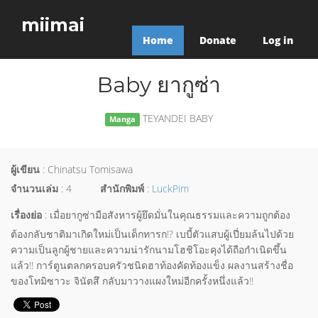
miimai
Home
Donate
Log in
Baby ยากูซ่า
TEYANDEI BABY
Manga
ผู้เขียน
: Chinatsu Tomisawa
จำนวนเล่ม
: 4
สำนักพิมพ์
:
LuckPim
เรื่องย่อ
: เมื่อยากูซ่ามือสังหารผู้ยึดมั่นในคุณธรรมและความถูกต้อง
ต้องกลับชาติมาเกิดใหม่เป็นเด็กทารก!? เบบี้ตัวแสบผู้เปี่ยมล้นไปด้วย
ความเป็นลูกผู้ชายและความน่ารักนามโฮชิโอะคุงได้ถือกำเนิดขึ้น
แล้ว!! การ์ตูนตลกครอบครัวชนิดฮาท้องคัดท้องแข็ง ผลงานสร้างชื่อ
ของโทมิซาวะ จินัตสึ กลับมาวางแผงใหม่อีกครั้งหนึ่งแล้ว!!