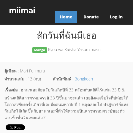
miimai
Home
Donate
Log in
สักวันที่ฉันมีเธอ
Kyou wa Kaisha Yasumimasu
Manga
ผู้เขียน
: Mari Fujimura
จำนวนเล่ม
: 13 (จบ)
สำนักพิมพ์
:
Bongkoch
เรื่องย่อ
: ฮานาเอะต้อนรับวันเกิดปีที่ 33 พร้อมกับสถิติไร้แฟน 33 ปี &
สร้างสถิติสาวพรหมจรรย์ 33 ปีขึ้นมาซะแล้ว เธอยังคงเจ็บใจที่ปล่อยให้
โอกาสเพียงครั้งเดียวที่เคยมีตอนมหา’ลัยปี 1 หลุดลอยไป ปาฏิหาริย์แห่ง
วันเกิดได้เกิดขึ้นกับฮานาเอะที่ทำให้ความเป็นสาวพรหมจรรย์ของตัว
เองเข้าขั้นวินเทจแล้ว!?