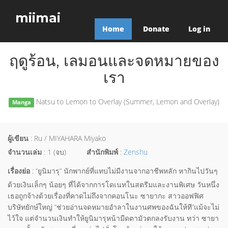
miimai
Home
Donate
Log in
ฤดูร้อน, เลมอนและจดหมายของ
เรา
Natsu to Lemon to Overlay (Summer, Lemon and Overlay)
Manga
ผู้เขียน
: Ru / MIYAHARA Miyako
จำนวนเล่ม
: 1 (จบ)
สำนักพิมพ์
:
Zenshu
เรื่องย่อ
: “ยูนิมารุ” นักพากย์ที่แทบไม่มีงานจากอาชีพหลัก หากินไปวันๆ
ด้วยเงินเล็กๆ น้อยๆ ที่ได้จากการโดเนทในสตรีมและงานพิเศษ วันหนึ่ง
เธอถูกจ้างด้วยเรื่องที่คาดไม่ถึงจากคอนโนะ ซายากะ สาวออฟฟิศ
บริษัทยักษ์ใหญ่ “ช่วยอ่านจดหมายอำลาในงานศพของฉันให้ที”แม้จะไม่
ไว้ใจ แต่จำนวนเงินทำให้ยูนิมารุหน้ามืดตามัวตกลงรับงาน ทว่า ซายา