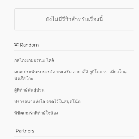
ยังไม่มีรีวิวสำหรับเรื่องนี้
Random
กลโกงเกมมรณะ ไคจิ
คณะประพันธกรจรจัด บทเสริม อายาสึจิ ยูกิโตะ vs. เคียวโกคุ
นัตสึฮิโกะ
ผู้พิทักษ์พันธุ์ป่วน
ปรารถนาแห่งใจ จรดไว้ในสมุดโน้ต
พิชิตเกมรักพิทักษ์ใจน้อง
Partners