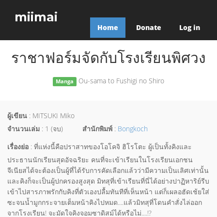
miimai
Home
Donate
Log in
ราชาฟอร์มจัดกับโรงเรียนพิศวง
Ou-sama to Fushigi no Shiro
Manga
ผู้เขียน
: MITSUKI Miko
จำนวนเล่ม
: 1 (จบ)
สำนักพิมพ์
:
Bongkoch
เรื่องย่อ
: ที่แห่งนี้คือปราสาทของโอโคจิ ฮิโรโตะ ผู้เป็นทั้งคิงและ
ประธานนักเรียนสุดอัจฉริยะ คนที่จะเข้าเรียนในโรงเรียนเอกชน
จีเนียสได้จะต้องเป็นผู้ที่ได้รับการคัดเลือกแล้วว่ามีความเป็นเลิศเท่านั้น
และคิงก็จะเป็นผู้ปกครองสูงสุด มิทสุที่เข้าเรียนที่นี่ได้อย่างปาฏิหาริย์รีบ
เข้าไปสารภาพรักกับคิงที่ตัวเองปลื้มทันทีที่เห็นหน้า แต่ก็เผลอฮัดเช้ยใส่
ซะจนน้ำมูกกระจายเต็มหน้าคิงไปหมด....แล้วมิทสุที่โดนคำสั่งไล่ออก
จากโรงเรียน! จะมัดใจคิงจอมซาดิสม์ได้หรือไม่....!?