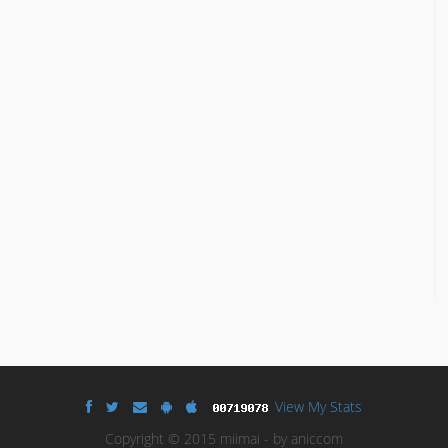
View My Stats
Copyright © 2015 miimai - by aniccom