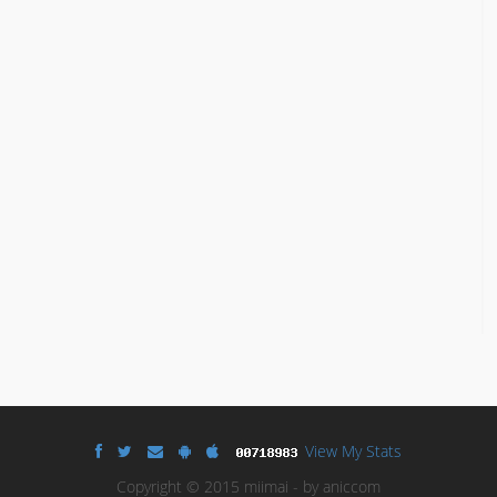
View My Stats
Copyright © 2015 miimai - by aniccom