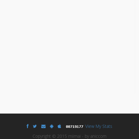
View My Stats
Copyright © 2015 miimai - by aniccom