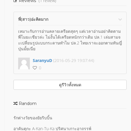
(1 review)
Reviews
พี่(สาว)อ่ะคิดมาก
เหมาะกับการอ่านคลายเครียดสุดๆ แต่เวลาอ่านอย่าคิดตาม
พี่โมยะเชียวล่ะ ไม่งั้นได้เครียดหนักกว่าเดิม ปล.1 เล่มสามจ
ะเปลี่ยนรูปแบบกระดาษทำไม ปล.2 ไทยเราจะออกตามทันญี่
ปุ่นมั้ยเนี่ย
SaranyuD
(2016-05-29 19:07:44)
0
ดูรีวิวทั้งหมด
Random
รักต่างวัยของยัยริบบิ้น
อาคันตุกะ A-Kan-Tu-Ka ปริศนาเกาะอาถรรพ์