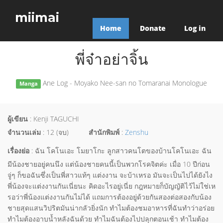
miimai
Home
Donate
Log in
พี่จ๋าอย่าจิ้น
Ane Log - Moyako Nee-san no Tomaranai Monologue
Manga
ผู้เขียน
: Kenji TAGUCHI
จำนวนเล่ม
: 12 (จบ)
สำนักพิมพ์
:
Zenshu
เรื่องย่อ
: ฉัน โคโนเอะ โมยาโกะ ลูกสาวคนโตของบ้านโคโนเอะ ฉัน
มีน้องชายอยู่คนนึง แต่น้องชายคนนี้เป็นพวกโรคจิตค่ะ เมื่อ 10 ปีก่อน
จู่ๆ ก็ขอฉันซึ่งเป็นพี่สาวแท้ๆ แต่งงาน จะบ้าเหรอ มันจะเป็นไปได้ยังไง
พี่น้องจะแต่งงานกันเนี่ยนะ คิดอะไรอยู่เนี่ย กฎหมายก็บัญญัติไว้ไม่ใช่เห
รอว่าพี่น้องแต่งงานกันไม่ได้ แถมการต้องอยู่ด้วยกันสองต่อสองกับน้อง
ชายสุดแสนวิปริตมันน่ากลัวยิ่งนัก ทำไมต้องชมอาหารที่ฉันทำว่าอร่อย
ทำไมต้องอาบน้ำหลังฉันด้วย ทำไมฉันต้องไปปลุกตอนเช้า ทำไมต้อง