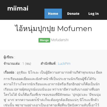
miimai
Home
Donate
Log in
ไอ้หนุ่มปุกปุย Mofumen
Mofudanshi
Manga
ผู้เขียน
:
จำนวนเล่ม
: 1 (จบ)
สำนักพิมพ์
:
LuckPim
เรื่องย่อ
: อุรุชิมะ นิโกเงะ เป็นผู้มีความสามารถด้านกีฬาทุกแขนง มีผล
การเรียนยอดเยี่ยมและยังทำหน้าที่เป็นประธานนักเรียนผู้ซึ่งได้รับ
ความไว้วางใจจากนักเรียนและอาจารย์หรือเรียกอีกอย่างก็คือเป็นนัก
เรียนม.ปลายผุ้สมบูรณ์แบบนั่นเอง ทว่าเขามีความลับบางอย่างที่บอก
ใครไม่ได้ นั่นก็คือเรื่องที่เขาชอบของที่มีลักษณะ 'ปุกปุย'และ 'มีขนนุ่ม
ฟู' มาก! หากความแตกเ้ข้าล่ะก็จะต้องถูกล้อเลียนแน่ๆ นีโกเงะที่กลัว
เช่นนั้น พยายามอย่างเอาเป็นเอาตายเพื่อที่จะปิดปังความลับนี้เอาไว้