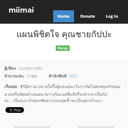
miimai
Home
Donate
Log in
แผนพิชิตใจ คุณชายกัปปะ
-
Manga
ผู้เขียน
: Suzukin Kallo
จำนวนเล่ม
: 3 (จบ)
สำนักพิมพ์
:
NED
เรื่องย่อ
: ชิริอิสาวม.ปลายใสปิ๊งผู้แสนอจะเริงร่าเกิดไปตกหลุมรักหนุ่ม
มาดขรึมจัดสม่ำเสมอนามว่างุริมะแต่ที่แท้จรึงแล้วเขาเป็นกัป
ปะ.....เรื่องแนวรักตลกพิสดารแบบสุดขั้วจะเป็นอย่างไรนะ!...