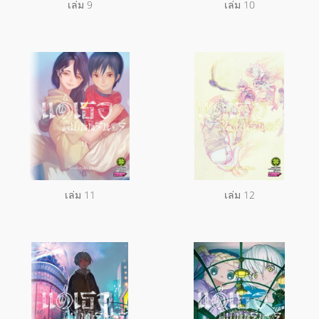
เล่ม 9
เล่ม 10
เล่ม 11
เล่ม 12