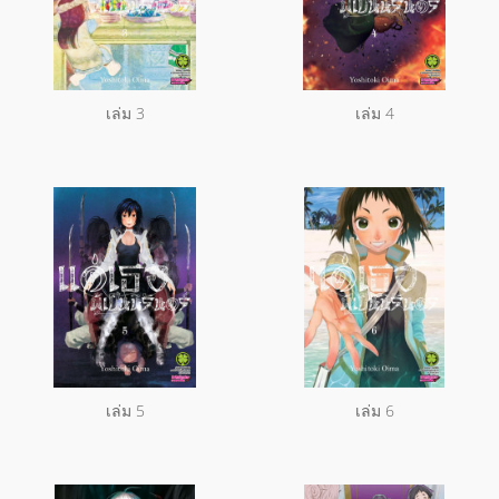
เล่ม 3
เล่ม 4
เล่ม 5
เล่ม 6