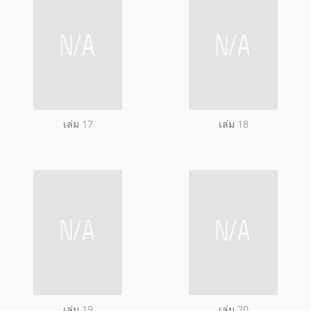
เล่ม 17
เล่ม 18
เล่ม 19
เล่ม 20