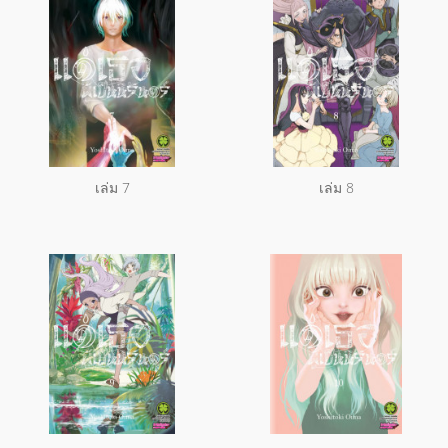
เล่ม 7
เล่ม 8