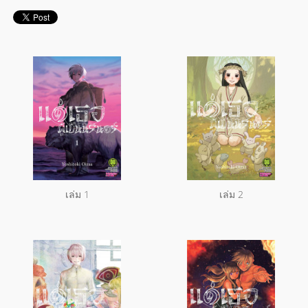
เล่ม 1
เล่ม 2