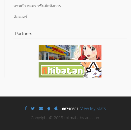
สามก๊ก จอมราชันย์อหังการ
คัลเลอร์
Partners
View My Stats
Copyright © 2015 miimai - by aniccom