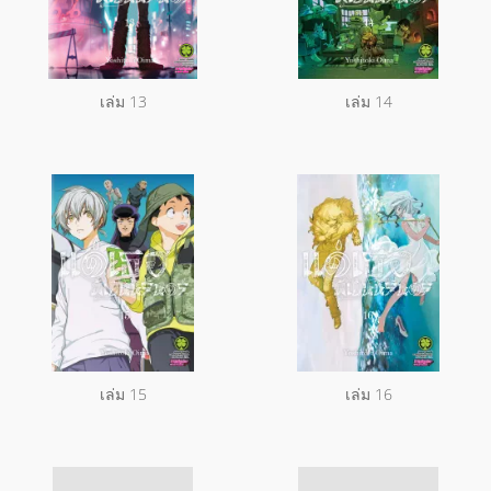
เล่ม 13
เล่ม 14
เล่ม 15
เล่ม 16