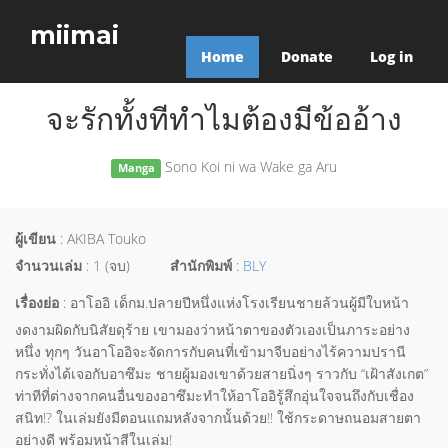
miimai
Home
Donate
Log in
จะรักทั้งทีทำไมต้องมีข้ออ้าง
Sono Koi ni wa Wake ga Aru
Manga
ผู้เขียน
: AKIBA Touko
จำนวนเล่ม
: 1 (จบ)
สำนักพิมพ์
:
BLY
เรื่องย่อ
: อาโออิ เด็กม.ปลายปีหนึ่งแห่งโรงเรียนชายล้วนผู้มีใบหน้า
งดงามผิดกับนิสัยดุร้าย เขามองว่าหน้าตาของตัวเองเป็นภาระอย่าง
หนึ่ง ทุกๆ วันอาโออิจะจัดการกับคนที่เข้ามาจีบอย่างไร้ความปรานี
กระทั่งได้เจอกับอาซึมะ ชายผู้มองเขาด้วยสายนิ่งๆ ราวกับ “เฝ้าสังเกต”
ท่าทีที่ต่างจากคนอื่นของอาซึมะทำให้อาโออิรู้สึกอุ่นใจจนถึงกับเชื่อง
สนิท!? ในเล่มยังมีตอนแถมหลังจากนั้นด้วย!! ใช้กระดาษถนอมสายตา
อย่างดี พร้อมหน้าสีในเล่ม!