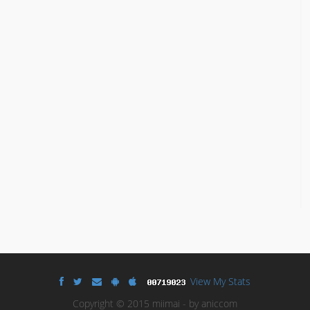
View My Stats
Copyright © 2015 miimai - by aniccom