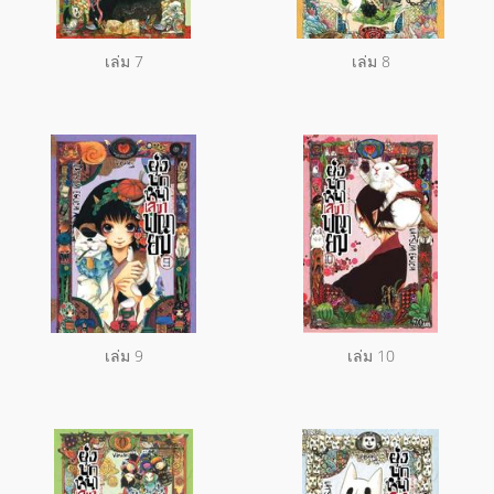
เล่ม 7
เล่ม 8
เล่ม 9
เล่ม 10