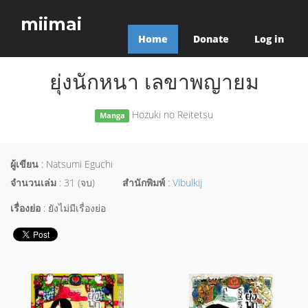
miimai
Home
Donate
Log in
ยุ่งนักหนา เลขาพญายม
Hozuki no Reitetsu
Manga
ผู้เขียน
: Natsumi Eguchi
จำนวนเล่ม
: 31 (จบ)
สำนักพิมพ์
:
Vibulkij
เรื่องย่อ
: ยังไม่มีเรื่องย่อ