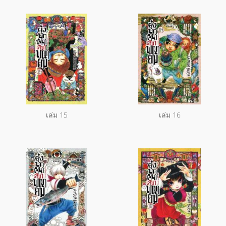
เล่ม 15
เล่ม 16