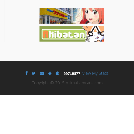
View My Stats
Copyright © 2015 miimai - by aniccom