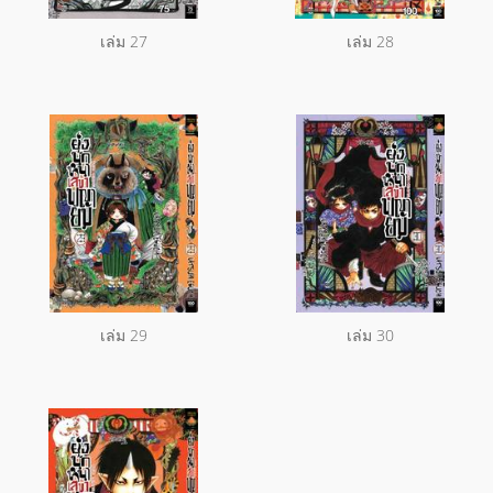
เล่ม 27
เล่ม 28
เล่ม 29
เล่ม 30