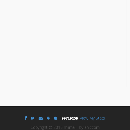
View My Stats
Copyright © 2015 miimai - by aniccom