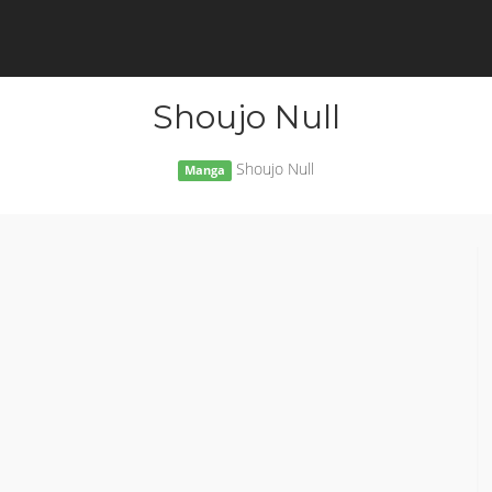
Shoujo Null
Shoujo Null
Manga