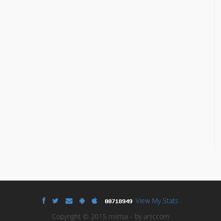
View My Stats
Copyright © 2015 miimai - by aniccom