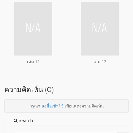
เล่ม 11
เล่ม 12
ความคิดเห็น (0)
กรุณา
ลงชื่อเข้าใช้
เพื่อแสดงความคิดเห็น
Search