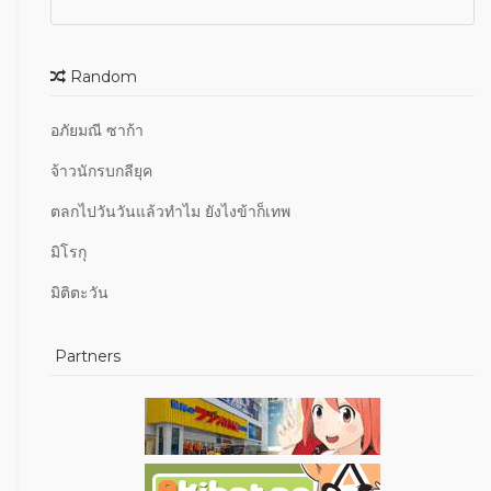
Random
อภัยมณี ซาก้า
จ้าวนักรบกลียุค
ตลกไปวันวันแล้วทำไม ยังไงข้าก็เทพ
มิโรกุ
มิติตะวัน
Partners