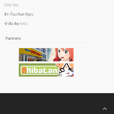
Only You
ฮิราโนะกับคางิอุระ
ข้าคือ คิคุ KIKU
Partners