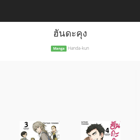
ฮันดะคุง
Handa-kun
Manga