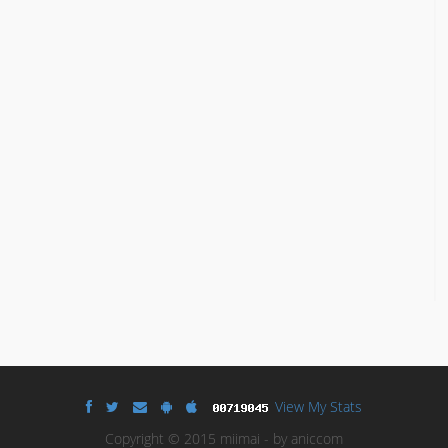
View My Stats
Copyright © 2015 miimai - by aniccom