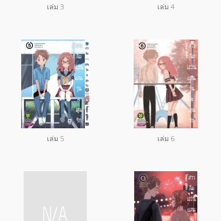
เล่ม 3
เล่ม 4
เล่ม 5
เล่ม 6