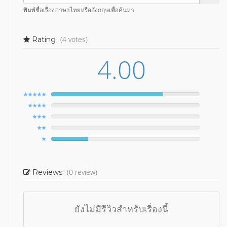
พิมพ์ชื่อเรื่องภาษาไทยหรืออังกฤษเพื่อค้นหา
(4 votes)
Rating
4.00
(0 review)
Reviews
ยังไม่มีรีวิวสำหรับเรื่องนี้