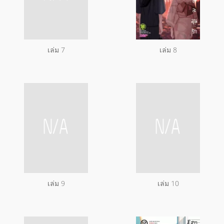
เล่ม 7
เล่ม 8
เล่ม 9
เล่ม 10